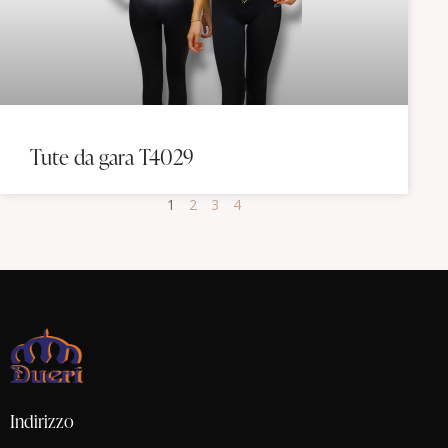
Tute da gara T4029
1
2
3
4
Indirizzo