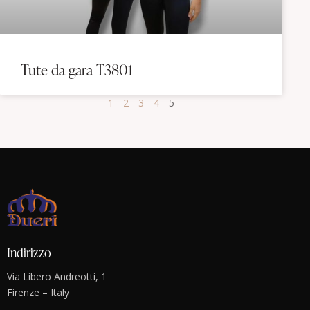
Tute da gara T3801
1
2
3
4
5
Indirizzo
Via Libero Andreotti, 1
Firenze – Italy