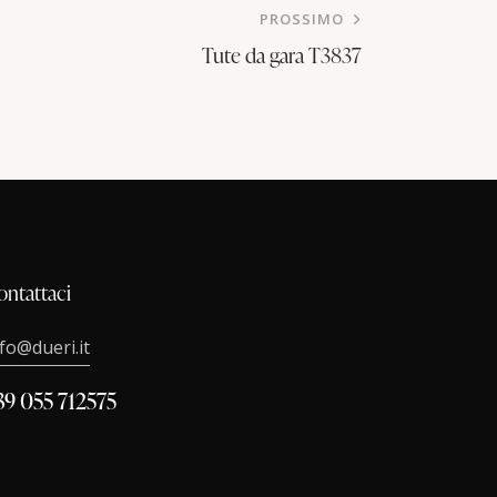
PROSSIMO
Tute da gara T3837
ontattaci
nfo@dueri.it
39 055 712575