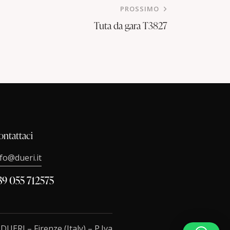
PROSSIMO
Tuta da gara T3827
ontattaci
nfo@dueri.it
39 055 712575
.
DUERI
– Firenze (Italy) – P.Iva