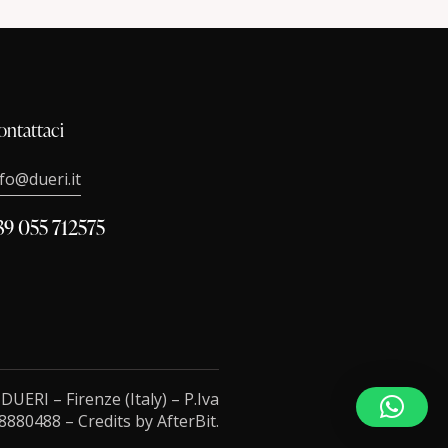
ontattaci
nfo@dueri.it
39 055 712575
.
DUERI
– Firenze (Italy) – P.Iva
8880488 – Credits by
AfterBit
.