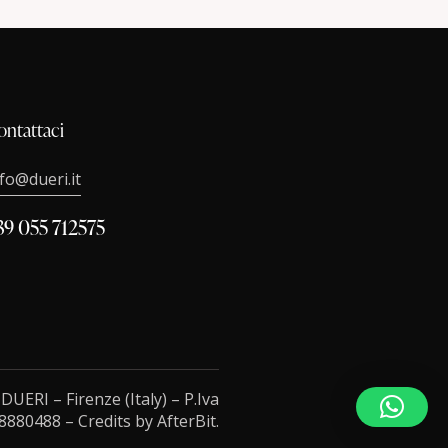
ontattaci
nfo@dueri.it
39 055 712575
.
DUERI
– Firenze (Italy) – P.Iva
8880488 – Credits by
AfterBit
.